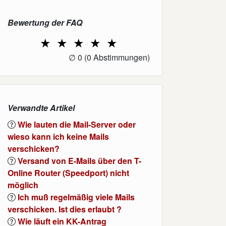
Bewertung der FAQ
★
★
★
★
★
1 Star
2 Stars
3 Stars
4 Stars
5 Stars
∅
0
(0 Abstimmungen)
Verwandte Artikel
Wie lauten die Mail-Server oder
wieso kann ich keine Mails
verschicken?
Versand von E-Mails über den T-
Online Router (Speedport) nicht
möglich
Ich muß regelmäßig viele Mails
verschicken. Ist dies erlaubt ?
Wie läuft ein KK-Antrag