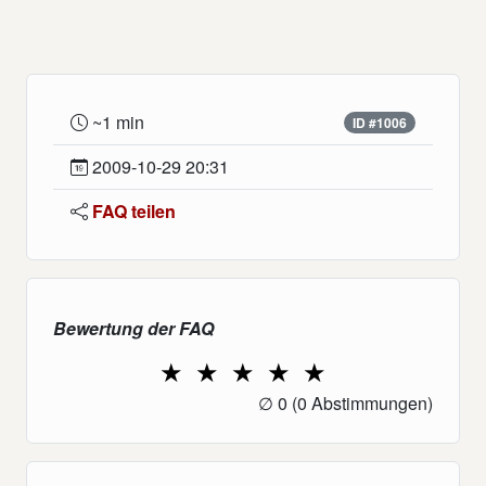
~1 min
ID #1006
2009-10-29 20:31
FAQ teilen
Bewertung der FAQ
★
★
★
★
★
1 Star
2 Stars
3 Stars
4 Stars
5 Stars
∅
0
(0 Abstimmungen)